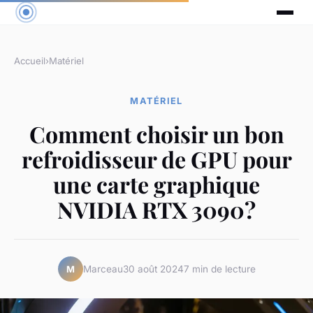
Accueil
›
Matériel
MATÉRIEL
Comment choisir un bon
refroidisseur de GPU pour
une carte graphique
NVIDIA RTX 3090?
Marceau
30 août 2024
7 min de lecture
M