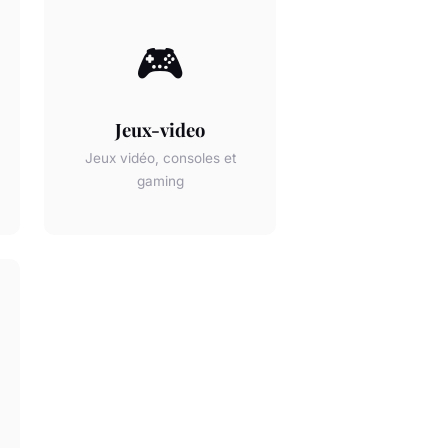
🎮
Jeux-video
Jeux vidéo, consoles et
gaming