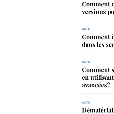
Comment cr
versions po
ACTU
Comment int
dans les se
ACTU
Comment sé
en utilisan
avancées?
ACTU
Dématérial