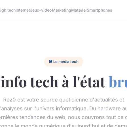
igh tech
Internet
Jeux-video
Marketing
Matériel
Smartphones
💾 Le média tech
'info tech à l'état
br
Rez0 est votre source quotidienne d'actualités et
'analyses sur l'univers informatique. Du hardware a
rnières tendances du web, nous couvrons tout ce 
çonne le monde numérique d'aujourd'hui et de dema