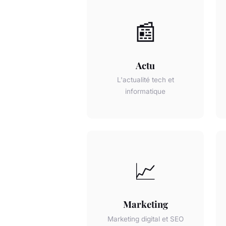
📰
Actu
L'actualité tech et
informatique
📈
Marketing
Marketing digital et SEO