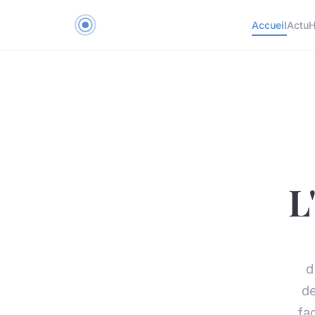
Accueil
Actu
H
L
d
de
fa