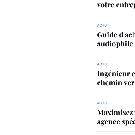
votre entre
ACTU
Guide d'ach
audiophile
ACTU
Ingénieur c
chemin vers
ACTU
Maximisez v
agence spéc