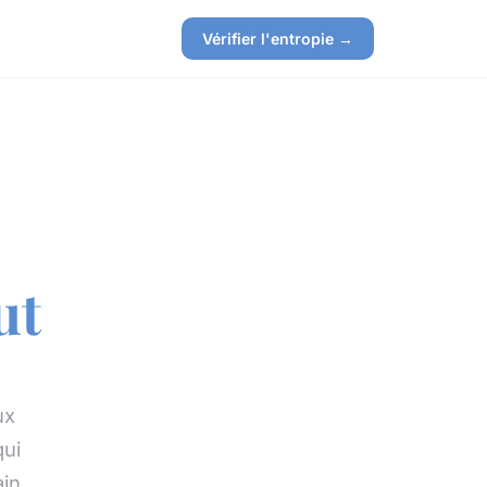
Vérifier l'entropie →
ut
ux
qui
in.