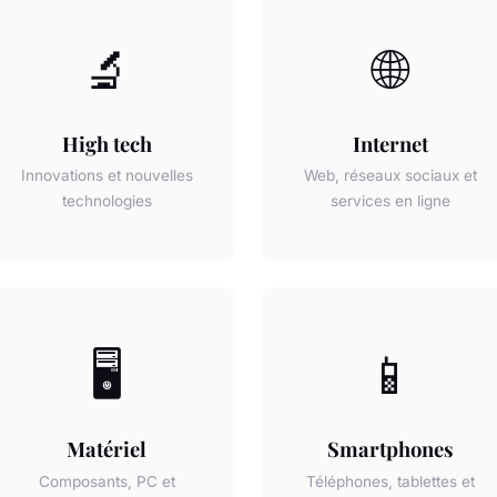
🔬
🌐
High tech
Internet
Innovations et nouvelles
Web, réseaux sociaux et
technologies
services en ligne
🖥️
📱
Matériel
Smartphones
Composants, PC et
Téléphones, tablettes et