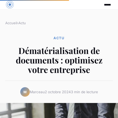
Accueil
›
Actu
ACTU
Dématérialisation de
documents : optimisez
votre entreprise
Marceau
2 octobre 2024
3 min de lecture
M